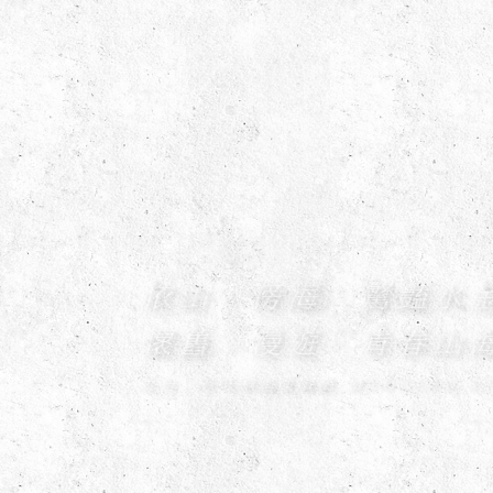
依山．傍海．驚豔水金
懷舊．漫遊．青春山海
九份．月牙桐海景餐廳 MYOCEAN VILL