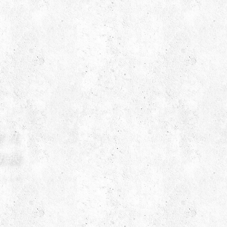
九
線
A