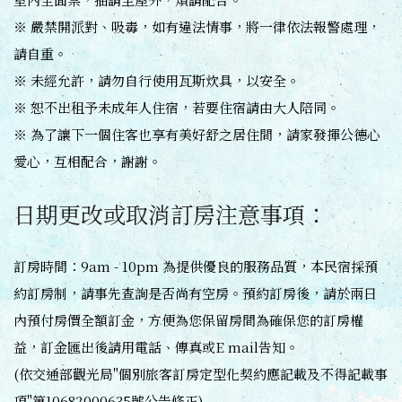
※ 嚴禁開派對、吸毒，如有違法情事，將一律依法報警處理，
請自重。
※ 未經允許，請勿自行使用瓦斯炊具，以安全。
※ 恕不出租予未成年人住宿，若要住宿請由大人陪同。
※ 為了讓下一個住客也享有美好舒之居住間，請家發揮公德心
愛心，互相配合，謝謝。
日期更改或取消訂房注意事項：
訂房時間：9am - 10pm 為提供優良的服務品質，本民宿採預
約訂房制，請事先查詢是否尚有空房。預約訂房後，請於兩日
內預付房價全額訂金，方便為您保留房間為確保您的訂房權
益，訂金匯出後請用電話、傳真或E mail告知。
(依交通部觀光局"個別旅客訂房定型化契約應記載及不得記載事
項"第10682000635號公告修正)