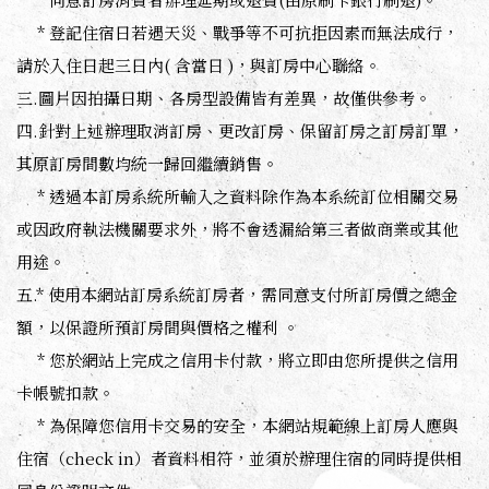
* 登記住宿日若遇天災、戰爭等不可抗拒因素而無法成行，
請於入住日起三日內( 含當日 )，與訂房中心聯絡。
三.圖片因拍攝日期、各房型設備皆有差異，故僅供參考。
四.針對上述辦理取消訂房、更改訂房、保留訂房之訂房訂單，
其原訂房間數均統一歸回繼續銷售。
* 透過本訂房系統所輸入之資料除作為本系統訂位相關交易
或因政府執法機關要求外，將不會透漏給第三者做商業或其他
用途。
五.* 使用本網站訂房系統訂房者，需同意支付所訂房價之總金
額，以保證所預訂房間與價格之權利 。
* 您於網站上完成之信用卡付款，將立即由您所提供之信用
卡帳號扣款。
* 為保障您信用卡交易的安全，本網站規範線上訂房人應與
住宿（check in）者資料相符，並須於辦理住宿的同時提供相