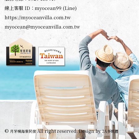
線上客服 ID：myocean99 (Line)
https://myoceanvilla.com.tw
myocean@myoceanvilla.com.tw
©
All right reserved. Design by
月牙桐海景民宿
2A多媒體