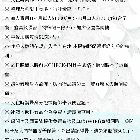
※ 整理及毛浴巾更換，特殊優惠不折扣。
※ 加人費用11-4月每人$1000/晚·5-10月每人$1200/晚(含早
餐、寢具及備品，特殊假日除外)，加床位置為閣樓。
※ 早餐加購每份$250/人。
※ 住房人數請依規定入住若有建·本民宿將保留拒絕入房的權
利。
※ 於日晚間六時前末CHECK-IN且主聯络，房間將不予以保
留。
※ 請勿破壞房內設備，房內物品請勿出，若有壞或失照價賠
償。
※ 入住時請帶身分證或健保卡以便登記。
※ 冰箱內飲料食品全為免費，請盡情享用。
※ 房間內及園區皆提供免費有線及無線(WIFI)寬頻網路，房間
感卡及大門控器妥善保管，外出請記得帶，遗失須賠償500元，
室內全面禁，抽請至屋外，煩請配合。